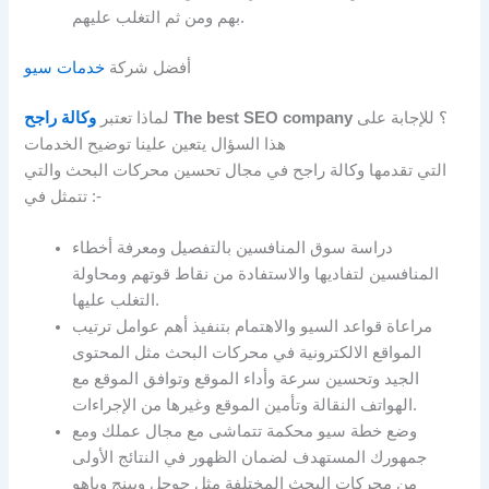
بهم ومن ثم التغلب عليهم.
أفضل شركة
خدمات سيو
؟ للإجابة على
The best SEO company
لماذا تعتبر
وكالة راجح
هذا السؤال يتعين علينا توضيح الخدمات
التي تقدمها وكالة راجح في مجال تحسين محركات البحث والتي
تتمثل في :-
دراسة سوق المنافسين بالتفصيل ومعرفة أخطاء
المنافسين لتفاديها والاستفادة من نقاط قوتهم ومحاولة
التغلب عليها.
مراعاة قواعد السيو والاهتمام بتنفيذ أهم عوامل ترتيب
المواقع الالكترونية في محركات البحث مثل المحتوى
الجيد وتحسين سرعة وأداء الموقع وتوافق الموقع مع
الهواتف النقالة وتأمين الموقع وغيرها من الإجراءات.
وضع خطة سيو محكمة تتماشى مع مجال عملك ومع
جمهورك المستهدف لضمان الظهور في النتائج الأولى
من محركات البحث المختلفة مثل جوجل وبينج وياهو