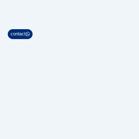
contact
Bahrain: Manama - diplomatic zone
Saudi Arabia: Riyadh-Jeddah -Dammam
info@rageh.net
+97336113657
+966594988954