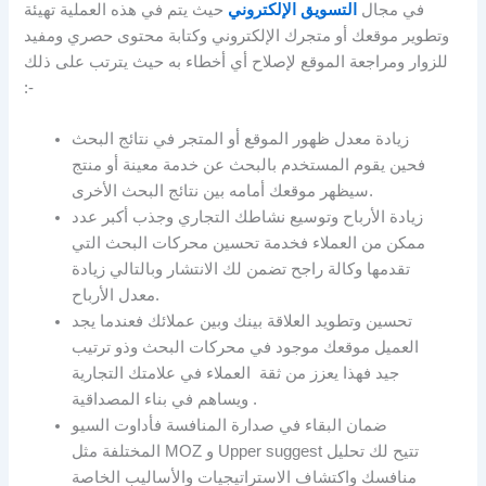
في مجال
التسويق الإلكتروني
حيث يتم في هذه العملية تهيئة
وتطوير موقعك أو متجرك الإلكتروني وكتابة محتوى حصري ومفيد
للزوار ومراجعة الموقع لإصلاح أي أخطاء به حيث يترتب على ذلك
:-
زيادة معدل ظهور الموقع أو المتجر في نتائج البحث
فحين يقوم المستخدم بالبحث عن خدمة معينة أو منتج
سيظهر موقعك أمامه بين نتائج البحث الأخرى.
زيادة الأرباح وتوسيع نشاطك التجاري وجذب أكبر عدد
ممكن من العملاء فخدمة تحسين محركات البحث التي
تقدمها وكالة راجح تضمن لك الانتشار وبالتالي زيادة
معدل الأرباح.
تحسين وتطويد العلاقة بينك وبين عملائك فعندما يجد
العميل موقعك موجود في محركات البحث وذو ترتيب
جيد فهذا يعزز من ثقة العملاء في علامتك التجارية
ويساهم في بناء المصداقية .
ضمان البقاء في صدارة المنافسة فأداوت السيو
المختلفة مثل MOZ و Upper suggest تتيح لك تحليل
منافسك واكتشاف الاستراتيجيات والأساليب الخاصة