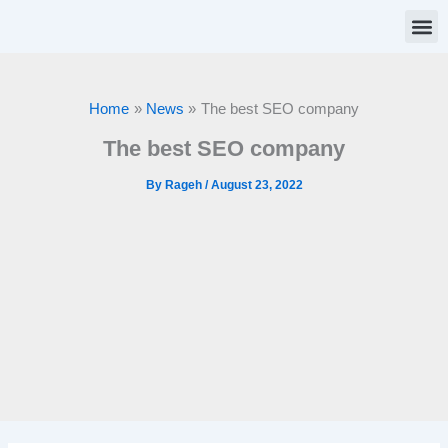
Skip
to
content
Customer
Home
News
The best SEO company
The best SEO company
By
Rageh
/
August 23, 2022