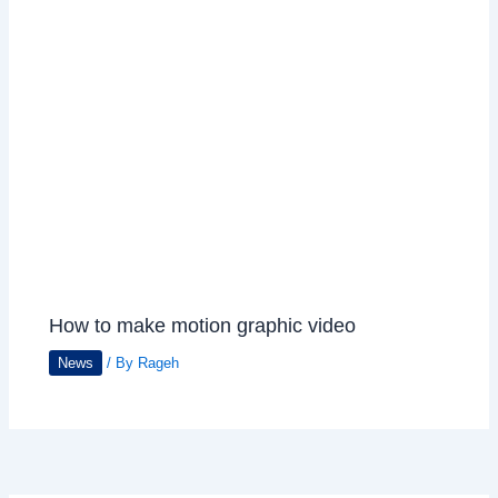
How to make motion graphic video
News
/ By
Rageh