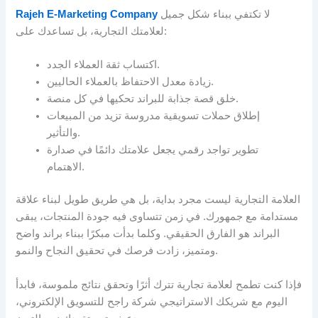
لا تكتفي ببناء شكل جميل
Rajeh E-Marketing Company
لعلامتك التجارية، بل تساعدك على:
اكتساب ثقة العملاء الجدد.
زيادة معدل الاحتفاظ بالعملاء الحاليين.
خلق قصة جذابة للبراند تحكيها في كل منصة.
إطلاق حملات تسويقية مدروسة تزيد من المبيعات
والتأثير.
تطوير تواجد رقمي يجعل علامتك دائمًا في صدارة
الاهتمام.
العلامة التجارية ليست مجرد بداية، بل هي طريق طويل لبناء علاقة
مستدامة مع جمهورك. في زمن تتساوى فيه جودة المنتجات، يبقى
البراند هو الفارق الحقيقي. وكلما بدأت مبكرًا ببناء براند واضح
ومتميز، زادت فرصك في تحقيق النجاح والنمو.
فإذا كنت تطمح لعلامة تجارية تترك أثرًا وتحقق نتائج ملموسة، فابدأ
اليوم مع شريكك الاستراتيجي شركة راجح للتسويق الإلكتروني،