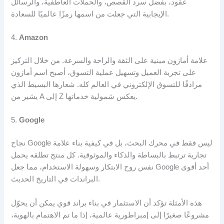
عقود، بفضل سرد القصص، والحملات العاطفية، والرسائل
الإيجابية التي جعلت من اسمها رمزًا عالميًا للسعادة.
4.
Amazon
علامة أمازون مبنية على الثقة والراحة والسرعة. من خلال التركيز
على تجربة العميل وتسهيل عملية التسوق، أصبح اسم أمازون
مرادفًا للتسوق الإلكتروني في العالم كله. شعارها البسيط الذي
يشير من A إلى Z يعكس شمولية خدماتها.
5.
Google
نجاح Google ليس فقط في محرك البحث، بل في كيفية بناء علامة
تجارية ترتبط بالبساطة والذكاء والموثوقية. كل منتج تطلقه يحمل
نفس روح الابتكار وسهولة الاستخدام، مما جعل Google أحد أقوى
البراندات في التاريخ الحديث.
هذه الأمثلة تؤكد أن الاستثمار في بناء براند قوي يمكن أن يحوّل
مشروعًا صغيرًا إلى إمبراطورية عالمية، إذا ما تم الاهتمام بالهوية،