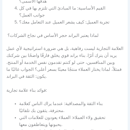
هدفها الأسمى؟
القيم الأساسية: ما المبادئ التي تلتزم بها في كل
جوانب العمل؟
تجربة العميل: كيف يشعر العميل عند التعامل معك؟
لماذا يعتبر البراند حجر الأساس في نجاح الشركات؟
العلامة التجارية ليست رفاهية، بل هي ضرورة استراتيجية لأي عمل
يريد أن يترك أثرًا. بناء براند قوي يخلق فارقًا واضحًا بين شركتك
وبين المنافسين، حتى لو كنتم تقدمون نفس الخدمة أو المنتج.
فمثلاً، لماذا يختار العملاء منتجًا معينًا بسعر أعلى؟ الجواب غالبًا ما
يكون: الثقة في البراند.
فوائد بناء علامة تجارية:
بناء الثقة والمصداقية: عندما يراك الناس كعلامة
محترفة، يثقون بك تلقائيًا.
تحقيق ولاء العملاء: العملاء يعودون للعلامات التي
يحبونها ويتعاطفون معها.