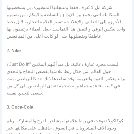
شركة أبل لا تُعرف فقط بمنتجاتها المتطورة، بل بشخصيتها
المتكاملة التي تجمع بين الإبداع والبساطة والابتكار. من تصميم
الأجهزة إلى التغليف والإعلانات، تسير العلامة التجارية لأبل بخط
واحد يعكس الرقي والتميز. هذا التماسك جعل العملاء يرتبطون بها
عاطفيًا ويفضلونها حتى لو كانت أغلى من المنافسين.
2.
Nike
\”Just Do It\” ليست مجرد عبارة دعائية، بل مبدأ يُلهم الملايين
حول العالم. من خلال ربط علامتها بقصص النجاح والتحدي
الرياضي، بنت Nike براند يعكس القوة والعزيمة. وقد ساعدها ذلك
في كسب قاعدة جماهيرية ضخمة تتعدى الرياضيين إلى كل من
يسعى لتحدي نفسه.
3.
Coca-Cola
كوكاكولا تفوقت في ربط علامتها بمشاعر الفرح والمشاركة. رغم
وجود آلاف المشروبات في السوق، حافظت على مكانتها عبر