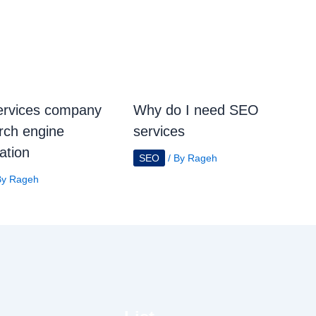
rvices company
Why do I need SEO
arch engine
services
ation
SEO
/ By
Rageh
By
Rageh