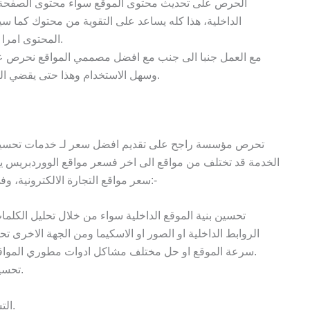
الحرص على تحديث محتوى الموقع سواء محتوى الصفحة ا
الداخلية، هذا كله يساعد على التقوية من محتوك كما س
المحتوى امرا محببا لاسيما من محركات البحث المختلفة.
مع العمل جنبا الى جنب مع افضل مصممي المواقع نحرص ع
وسهل الاستخدام وهذا حتى يقضي الزائر على موقعك اطول فترة زمنية ممكنة.
تحرص مؤسسة راجح على تقديم افضل سعر لـ خدمات تحسين 
الخدمة قد تختلف من مواقع الى اخر فسعر مواقع الووردبريس 
سعر مواقع التجارة الالكترونية، وفي العادة يتم تحديد السعر على بعض العوامل الاتية:-
تحسين بنية الموقع الداخلية سواء من خلال تحليل الكلما
الروابط الداخلية او الصور او الاسكيما ومن الجهة الاخرى 
سرعة الموقع او حل مختلف مشاكل ادوات مطوري المواقع او تحسين صفحات الموقع على الموبايل.
تحسين البحث للخراط المحلية او جوجل بيزنس.
التسويق للمحتوى والنشر على مواقع خارجية.