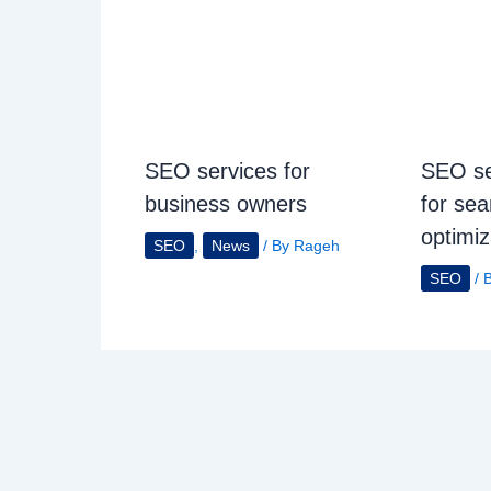
SEO services for
SEO se
business owners
for se
optimiz
SEO
,
News
/ By
Rageh
SEO
/ 