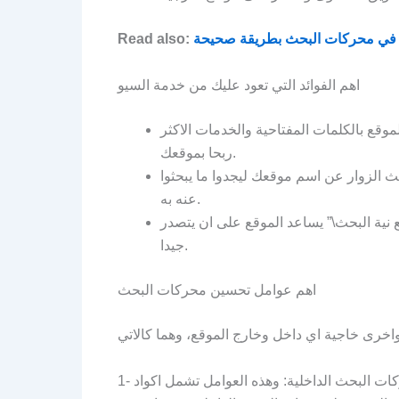
في محركات البحث بطريقة صحيحة
Read also:
اهم الفوائد التي تعود عليك من خدمة السيو
موقع بالكلمات المفتاحية والخدمات الاكثر
ربحا بموقعك.
حث الزوار عن اسم موقعك ليجدوا ما يبحثوا
عنه به.
 نية البحث\” يساعد الموقع على ان يتصدر
جيدا.
اهم عوامل تحسين محركات البحث
1- عوامل تحسين محركات البحث الداخلية: وهذه العوامل تشمل اكواد html والعناوين H1، H2،H3 وكذلك الروابط