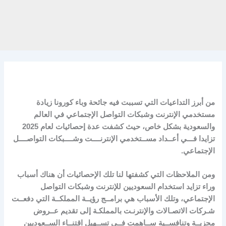
من أبرز التداعيات التي تسببت فيه جائحة وباء كورونا زيادة
مستخدمي الإنترنت وشبكات التواصل الإجتماعي في العالم
والسعودية بشكل خاص، حيث كشفت عدة إحصائيات لعام 2025
تزايدا فـــي أعــداد مســتخدمي الإنترنــــت وشــــبكات التواصــــل
الإجتماعي.
ومن الملاحظات التي كشفتها لنا تلك الإحصائيات أن هناك أسباب
وراء تزايد استخدام السعوديين للإنترنت وشبكات التواصل
الإجتماعي، وتلك الأسباب هي برامــج رؤيــة المملكــة التي دفعــت
شـركات الاتصـالات والإنترنـت بالمملكـة إلى تقديم عــروض
مجزيــة وتنافســية ســاهمت فــي تســهيل اقتنــاء الســعوديين