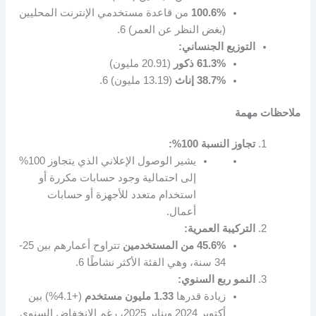
100.6%
من قاعدة مستخدمي الإنترنت المحليين
(بغض النظر عن العمر)
6
.
التوزيع الجنساني:
61.3% ذكور
(20.91 مليون)
38.7% إناث
(13.19 مليون)
6
.
ملاحظات مهمة
تجاوز النسبة 100%:
يشير الوصول الإعلاني الذي يتجاوز 100%
إلى احتمالية وجود حسابات مكررة أو
استخدام متعدد للأجهزة أو حسابات
أعمال.
التركيبة العمرية:
45.6% من المستخدمين
تتراوح أعمارهم بين 25-
34 سنة، وهي الفئة الأكثر نشاطًا
6
.
النمو ربع السنوي:
زيادة قدرها
1.33 مليون مستخدم
(+4.1%) بين
أكتوبر 2024 ويناير 2025، رغم الانخفاض السنوي