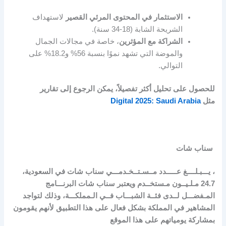
الاستثمار في المحتوى المرئي القصير
لاستهداف
الشريحة الشابة (18-34 سنة).
الشراكة مع المؤثرين
، خاصة في مجالات الجمال
والموضة التي تشهد نموًا بنسبة 56% و18.2% على
التوالي.
للحصول على تحليل أكثر تفصيلاً، يمكن الرجوع إلى تقارير
مثل
Digital 2025: Saudi Arabia
سناب شات
، يـــبـلــــغ عـــــدد مــسـتــخـدمـــي سناب شات في السعودية،
24.7
مـلـيــون مـستخــدم ويعتبر سناب شات البرنـــامج
المـفضـــل لــدى فئــة الشبـــاب فــي الـمملكـــة، وذلك لتواجد
المشاهير في المملكة بشكل فعال على هذا التطبيق لأنهم يقومون
بمشاركة يومياتهم على هذا الموقع