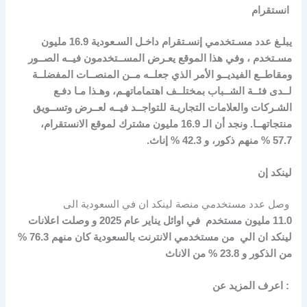
انستقرام
يبلـغ عدد مسـتخدمي إنسـتقرام داخـل السـعودية
16.9
مليون
مسـتخدم ، وفي هذا الموقع يعـرض المســتخدمون فيــه الصــور
ومقاطــع الفيديــو الأمر الذي جعلــه مــن المنصــات المفضلــة
لــدى فئــة الشــباب بمختلــف اهتماماتهـم، وهـذا مـا دفـع
الشـركات والعلامات التجاريـة للتواجــد فيــه لعــرض وتســويق
منتجاتهــا.
ونجد أن الـ
16.9
مليون مشترك لموقع الانستقرام،
57.7
% منهم ذكور، و
42.3
% إناث.
لينكد إن
وصل عدد مستخدمي منصة لينكد ان في السعودية الى
11.0
مليون مستخدم في اوائل يناير عام 2025 و وصلت اعلانات
لينكد ان الي من مستخدمي الانترنت بالسعودية كان منهم 76.3 %
من الذكور و 23.8 % من الاناث
: اعرف المزيد عن