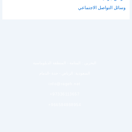
وسائل التواصل الاجتماعي
البحرين : المنامة - المنطقة الدبلوماسية
السعودية: الرياض - جدة -الدمام
info@rageh.net
+97336113657
+966594988954