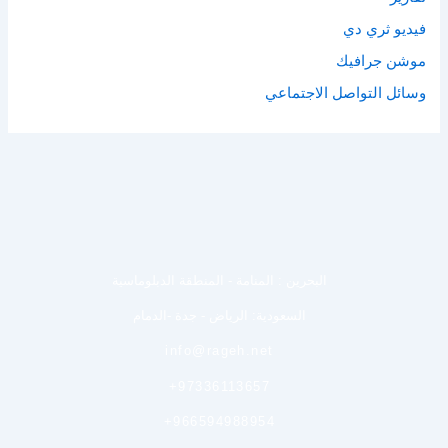
فيديو ثري دي
موشن جرافيك
وسائل التواصل الاجتماعي
البحرين : المنامة - المنطقة الدبلوماسية
السعودية: الرياض - جدة -الدمام
info@rageh.net
+97336113657
+966594988954