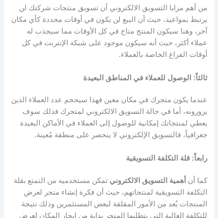
من أهم مزايا التسويق الالكتروني أن تسويق منتجات شركتك لن
يرتبط بمواعيد، حيث أن البيع لن يكون في أوقات محددة كأي مكان
آخر، وهنا سيكون المنتج متاح في كل الأوقات مما سيجذب له
عملاء أكثر، حيث أنه سيكون موجود على شبكة الإنترنت في كل
أوقات الفراغ الخاصة بالعملاء.
ثالثاً: الوصول للعملاء في المناطق البعيدة
عندما يكون متجرك في مكان معين فهذا سيحجم عدد العملاء الذين
يزورونه، أما في حالة التسويق الالكتروني لمتجرك فذلك سوف
يعطي لمنتجاتك إمكانية للوصول إلى العملاء في الأماكن البعيدة
جغرافياً، فالتسويق الإلكتروني لا ينحصر على منطقة مُعينة.
رابعاً: قلة التكلفة التسويقية
كما أن
أهمية التسويق الالكتروني
تمكن مستخدميه من التمتع بقلة
التكلفة التسويقية لمنتجاتهم، حيث أن فكرة إنشاء متجر لعرض
المنتجات يُعد من الأمور المقلقة لبعض المستثمرين وذلك نتيجة
للتكلفة العالية التي يتطلبها المتجر بداية من إيجار المكان لعرض